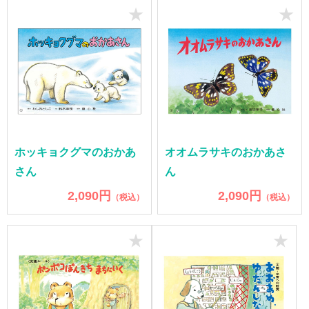
★
★
ホッキョクグマのおかあ
オオムラサキのおかあさ
さん
ん
2,090円
2,090円
（税込）
（税込）
★
★