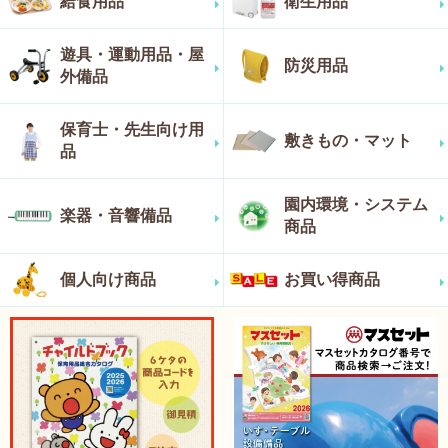
給食用品
衛生用品
遊具・運動用品・屋
防災用品
外備品
保育士・先生向け用
敷きもの・マット
品
園内環境・システム
楽器・音響備品
商品
個人向け商品
お買い得商品