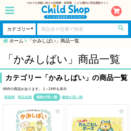
だれでも気軽に使える幼稚園・保育園・こども園向け用品通販サイト
toggle
navigation
ホーム
「かみしばい」商品一覧
「かみしばい」商品一覧
カテゴリー「かみしばい」の商品一覧
68件の商品があります。
1～24件を表示
新着順
商品名順
価格が安い順
価格が高い順
★
★