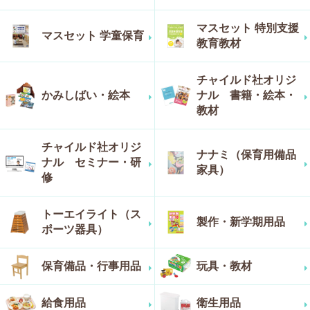
マスセット 特別支援
マスセット 学童保育
教育教材
チャイルド社オリジ
かみしばい・絵本
ナル 書籍・絵本・
教材
チャイルド社オリジ
ナナミ（保育用備品
ナル セミナー・研
家具）
修
トーエイライト（ス
製作・新学期用品
ポーツ器具）
保育備品・行事用品
玩具・教材
給食用品
衛生用品