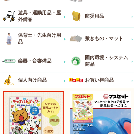
遊具・運動用品・屋
防災用品
外備品
保育士・先生向け用
敷きもの・マット
品
園内環境・システム
楽器・音響備品
商品
個人向け商品
お買い得商品