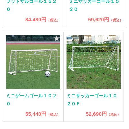
フットサルゴール１５２
ミニサッカーゴール１５
０
２０
84,480円
59,620円
（税込）
（税込）
★
★
ミニゲームゴール１０２
ミニサッカーゴール１０
０
２０Ｆ
55,440円
52,690円
（税込）
（税込）