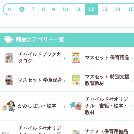
7
8
9
10
11
12
13
14
15
商品カテゴリー一覧
チャイルドブックカ
マスセット 保育用品
タログ
マスセット 特別支援
マスセット 学童保育
教育教材
チャイルド社オリジ
かみしばい・絵本
ナル 書籍・絵本・
教材
チャイルド社オリジ
ナナミ（保育用備品