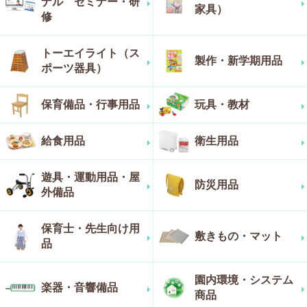
ナル セミナー・研
家具）
修
トーエイライト（ス
製作・新学期用品
ポーツ器具）
保育備品・行事用品
玩具・教材
給食用品
衛生用品
遊具・運動用品・屋
防災用品
外備品
保育士・先生向け用
敷きもの・マット
品
園内環境・システム
楽器・音響備品
商品