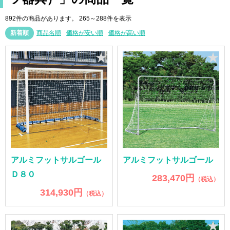
892件の商品があります。
265～288件を表示
新着順
商品名順
価格が安い順
価格が高い順
★
★
アルミフットサルゴール
アルミフットサルゴール
Ｄ８０
283,470円
（税込）
314,930円
（税込）
★
★