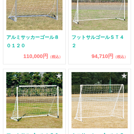
アルミサッカーゴール８
フットサルゴールＳＴ４
０１２０
２
110,000円
94,710円
（税込）
（税込）
★
★