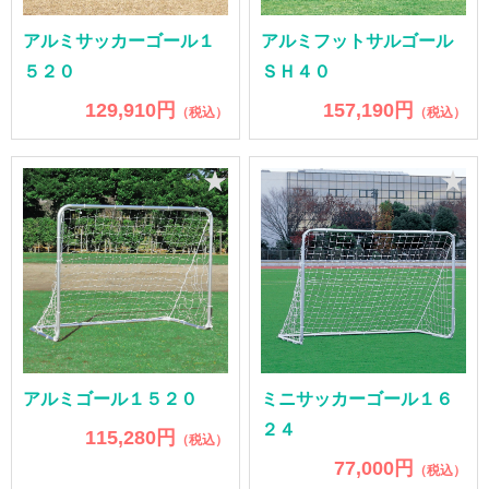
アルミサッカーゴール１
アルミフットサルゴール
５２０
ＳＨ４０
129,910円
157,190円
（税込）
（税込）
★
★
アルミゴール１５２０
ミニサッカーゴール１６
２４
115,280円
（税込）
77,000円
（税込）