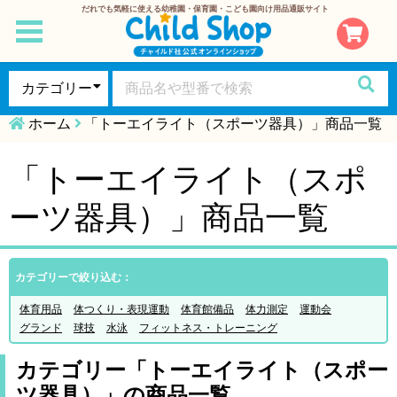
だれでも気軽に使える幼稚園・保育園・こども園向け用品通販サイト
toggle
navigation
ホーム
「トーエイライト（スポーツ器具）」商品一覧
「トーエイライト（スポ
ーツ器具）」商品一覧
カテゴリーで絞り込む：
体育用品
体つくり・表現運動
体育館備品
体力測定
運動会
グランド
球技
水泳
フィットネス・トレーニング
カテゴリー「トーエイライト（スポー
ツ器具）」の商品一覧