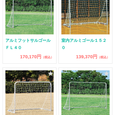
アルミフットサルゴール
室内アルミゴール１５２
ＦＬ４０
０
170,170円
139,370円
（税込）
（税込）
★
★