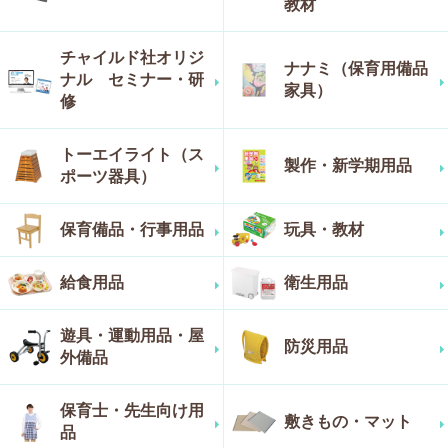
教材
チャイルド社オリジ
ナナミ（保育用備品
ナル セミナー・研
家具）
修
トーエイライト（ス
製作・新学期用品
ポーツ器具）
保育備品・行事用品
玩具・教材
給食用品
衛生用品
遊具・運動用品・屋
防災用品
外備品
保育士・先生向け用
敷きもの・マット
品