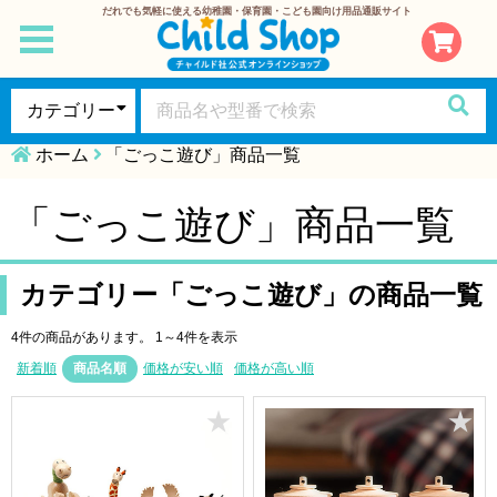
だれでも気軽に使える幼稚園・保育園・こども園向け用品通販サイト
toggle
navigation
ホーム
「ごっこ遊び」商品一覧
「ごっこ遊び」商品一覧
カテゴリー「ごっこ遊び」の商品一覧
4件の商品があります。
1～4件を表示
新着順
商品名順
価格が安い順
価格が高い順
★
★