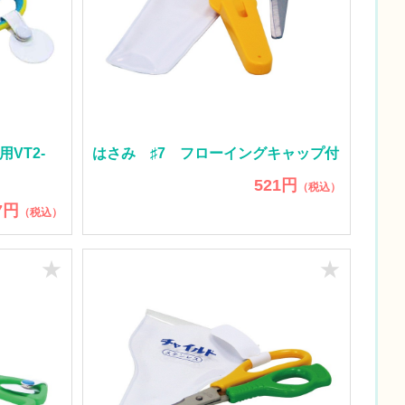
用VT2-
はさみ ♯7 フローイングキャップ付
521円
（税込）
7円
（税込）
★
★