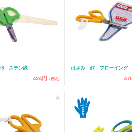
♯5 ステン緑
はさみ ♯7 フローイング
424円
47
（税込）
★