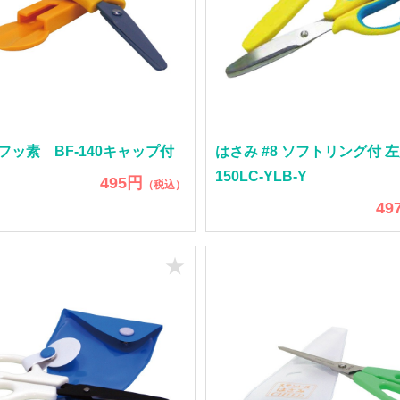
フッ素 BF-140キャップ付
はさみ #8 ソフトリング付 左
150LC-YLB-Y
495円
（税込）
49
★