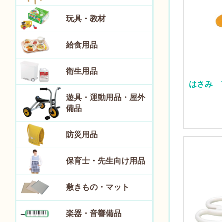
玩具・教材
給食用品
衛生用品
はさみ 
遊具・運動用品・屋外
備品
防災用品
保育士・先生向け用品
敷きもの・マット
楽器・音響備品