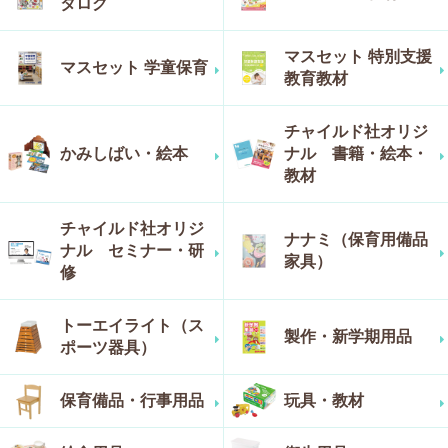
タログ
マスセット 特別支援
マスセット 学童保育
教育教材
チャイルド社オリジ
かみしばい・絵本
ナル 書籍・絵本・
教材
チャイルド社オリジ
ナナミ（保育用備品
ナル セミナー・研
家具）
修
トーエイライト（ス
製作・新学期用品
ポーツ器具）
保育備品・行事用品
玩具・教材