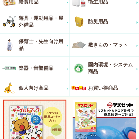
給食用品
衛生用品
遊具・運動用品・屋
防災用品
外備品
保育士・先生向け用
敷きもの・マット
品
園内環境・システム
楽器・音響備品
商品
個人向け商品
お買い得商品