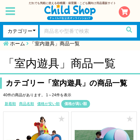
だれでも気軽に使える幼稚園・保育園・こども園向け用品通販サイト
toggle
navigation
ホーム
「室内遊具」商品一覧
「室内遊具」商品一覧
カテゴリー「室内遊具」の商品一覧
40件の商品があります。
1～24件を表示
新着順
商品名順
価格が安い順
価格が高い順
★
★