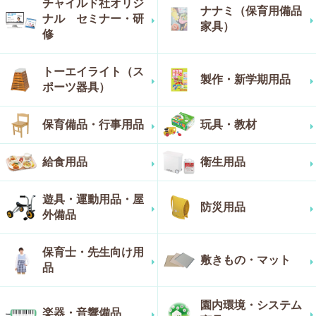
チャイルド社オリジ
ナナミ（保育用備品
ナル セミナー・研
家具）
修
トーエイライト（ス
製作・新学期用品
ポーツ器具）
保育備品・行事用品
玩具・教材
給食用品
衛生用品
遊具・運動用品・屋
防災用品
外備品
保育士・先生向け用
敷きもの・マット
品
園内環境・システム
楽器・音響備品