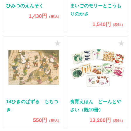
ひみつのえんそく
まいごのモリーとこうも
りのかさ
1,430円
（税込）
1,540円
（税込）
★
★
14ひきのぱずる もちつ
食育えほん どーんとや
き
さい（既10冊）
550円
13,200円
（税込）
（税込）