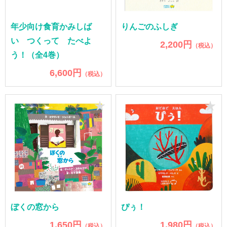
年少向け食育かみしば
りんごのふしぎ
い つくって たべよ
2,200円
（税込）
う！（全4巻）
6,600円
（税込）
★
★
ぼくの窓から
ぴぅ！
1,650円
1,980円
（税込）
（税込）