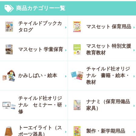
商品カテゴリー一覧
チャイルドブックカ
マスセット 保育用品
タログ
マスセット 特別支援
マスセット 学童保育
教育教材
チャイルド社オリジ
かみしばい・絵本
ナル 書籍・絵本・
教材
チャイルド社オリジ
ナナミ（保育用備品
ナル セミナー・研
家具）
修
トーエイライト（ス
製作・新学期用品
ポーツ器具）