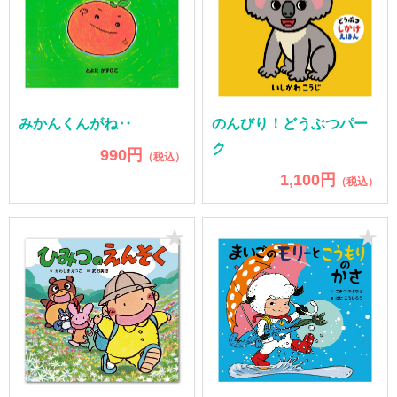
みかんくんがね‥
のんびり！どうぶつパー
ク
990円
（税込）
1,100円
（税込）
★
★