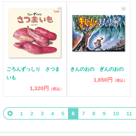
★
★
ごろんずっしり さつま
きんのおの ぎんのおの
いも
1,650円
（税込）
1,320円
（税込）
1
2
3
4
5
6
7
8
9
10
11