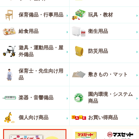
保育備品・行事用品
玩具・教材
給食用品
衛生用品
遊具・運動用品・屋
防災用品
外備品
保育士・先生向け用
敷きもの・マット
品
園内環境・システム
楽器・音響備品
商品
個人向け商品
お買い得商品