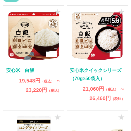
★
★
安心米 白飯
安心米クイックシリーズ
（70g×50袋入）
19,548円
～
（税込）
21,060円
～
23,220円
（税込）
（税込）
26,460円
（税込）
★
★