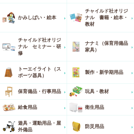
チャイルド社オリジ
かみしばい・絵本
ナル 書籍・絵本・
教材
チャイルド社オリジ
ナナミ（保育用備品
ナル セミナー・研
家具）
修
トーエイライト（ス
製作・新学期用品
ポーツ器具）
保育備品・行事用品
玩具・教材
給食用品
衛生用品
遊具・運動用品・屋
防災用品
外備品