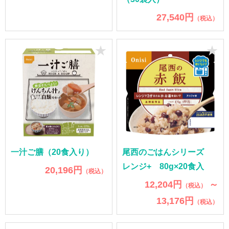
27,540円
（税込）
★
★
一汁ご膳（20食入り）
尾西のごはんシリーズ
レンジ+ 80g×20食入
20,196円
（税込）
12,204円
～
（税込）
13,176円
（税込）