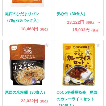
尾西のひだまりパン
安心缶（30食入）
（70g×36パック入）
13,122円
～
（税込）
18,468円
15,033円
（税込）
（税込）
★
★
尾西の米粉麺（30食入）
CoCo壱番屋監修 尾西
のカレーライスセット
22,032円
（税込）
（30袋入）