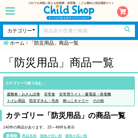
だれでも気軽に使える幼稚園・保育園・こども園向け用品通販サイト
toggle
navigation
ホーム
「防災用品」商品一覧
「防災用品」商品一覧
カテゴリーで絞り込む：
避難車・おさんぽ車
非常食
非常用ライト・蓄電器・発電機
トイレ用品
防災ずきん・毛布
抱っこキャリー
その他
カテゴリー「防災用品」の商品一覧
140件の商品があります。
25～48件を表示
新着順
商品名順
価格が安い順
価格が高い順