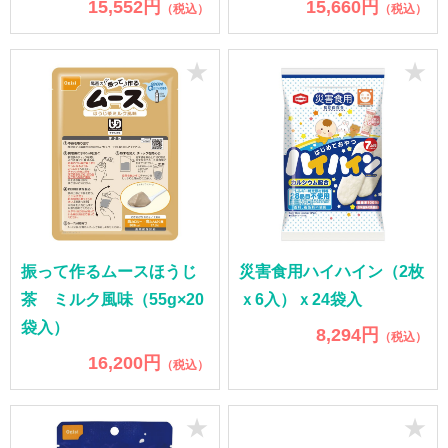
15,552円
15,660円
（税込）
（税込）
★
★
振って作るムースほうじ
災害食用ハイハイン（2枚
茶 ミルク風味（55g×20
ｘ6入）ｘ24袋入
袋入）
8,294円
（税込）
16,200円
（税込）
★
★