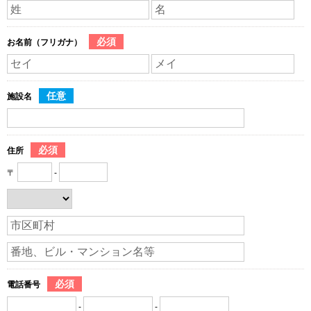
必須
お名前（フリガナ）
任意
施設名
必須
住所
〒
-
必須
電話番号
-
-