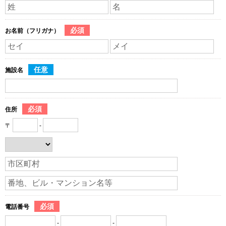
必須
お名前（フリガナ）
任意
施設名
必須
住所
〒
-
必須
電話番号
-
-