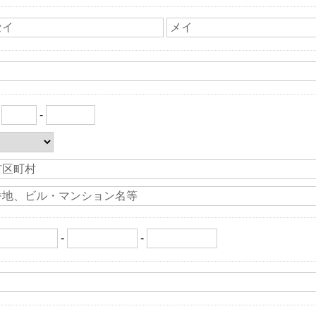
〒
-
-
-