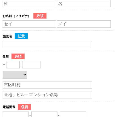
必須
お名前（フリガナ）
任意
施設名
必須
住所
〒
-
必須
電話番号
-
-