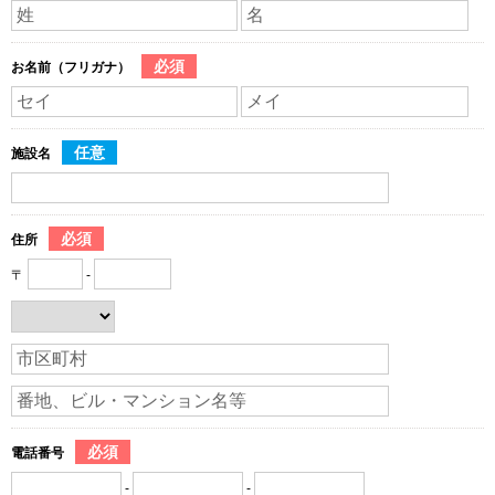
必須
お名前（フリガナ）
任意
施設名
必須
住所
〒
-
必須
電話番号
-
-