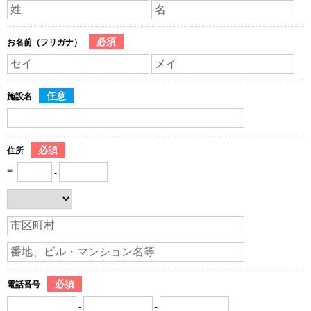
必須
お名前（フリガナ）
任意
施設名
必須
住所
〒
-
必須
電話番号
-
-