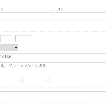
〒
-
-
-