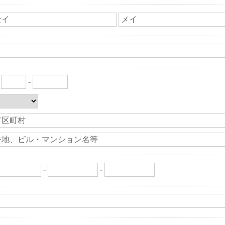
〒
-
-
-