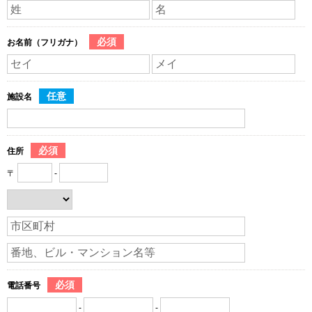
必須
お名前（フリガナ）
任意
施設名
必須
住所
〒
-
必須
電話番号
-
-