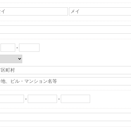
〒
-
-
-