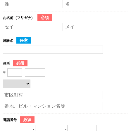
必須
お名前（フリガナ）
任意
施設名
必須
住所
〒
-
必須
電話番号
-
-