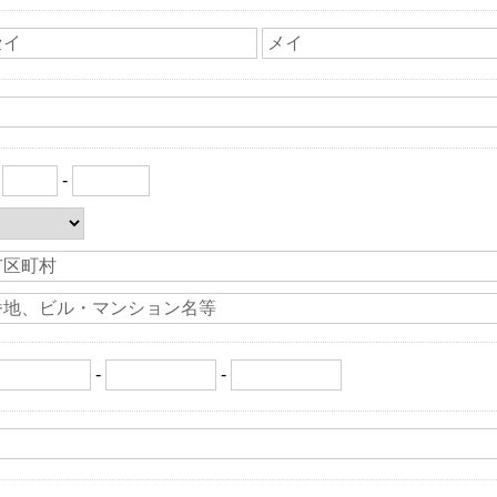
〒
-
-
-