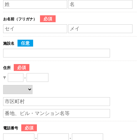
必須
お名前（フリガナ）
任意
施設名
必須
住所
〒
-
必須
電話番号
-
-