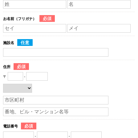
必須
お名前（フリガナ）
任意
施設名
必須
住所
〒
-
必須
電話番号
-
-