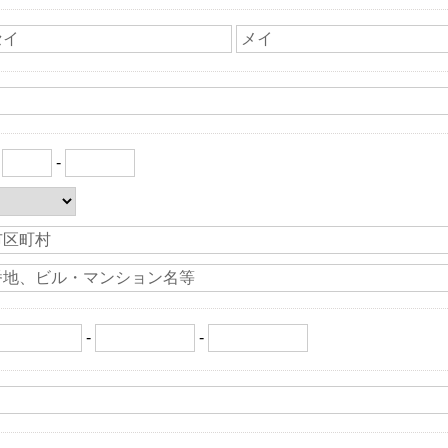
〒
-
-
-