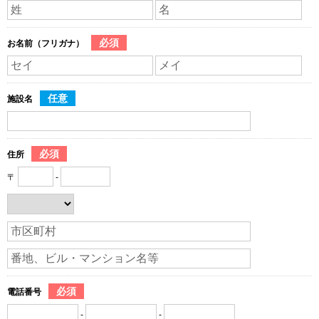
必須
お名前（フリガナ）
任意
施設名
必須
住所
〒
-
必須
電話番号
-
-