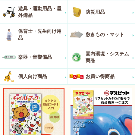
遊具・運動用品・屋
防災用品
外備品
保育士・先生向け用
敷きもの・マット
品
園内環境・システム
楽器・音響備品
商品
個人向け商品
お買い得商品