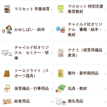
マスセット 特別支援
マスセット 学童保育
教育教材
チャイルド社オリジ
かみしばい・絵本
ナル 書籍・絵本・
教材
チャイルド社オリジ
ナナミ（保育用備品
ナル セミナー・研
家具）
修
トーエイライト（ス
製作・新学期用品
ポーツ器具）
保育備品・行事用品
玩具・教材
給食用品
衛生用品