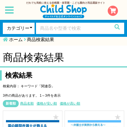
だれでも気軽に使える幼稚園・保育園・こども園向け用品通販サイト
toggle
navigation
ホーム
商品検索結果
商品検索結果
検索結果
検索内容： キーワード「関連⑤」
3件の商品があります。
1～3件を表示
新着順
商品名順
価格が安い順
価格が高い順
★
★