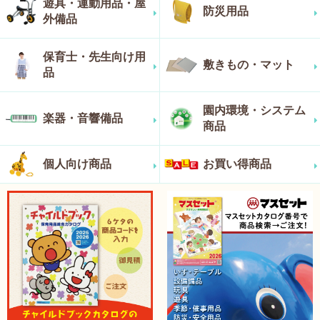
遊具・運動用品・屋
防災用品
外備品
保育士・先生向け用
敷きもの・マット
品
園内環境・システム
楽器・音響備品
商品
個人向け商品
お買い得商品