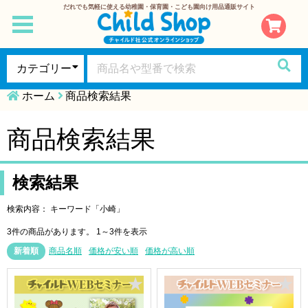
だれでも気軽に使える幼稚園・保育園・こども園向け用品通販サイト
toggle
navigation
ホーム
商品検索結果
商品検索結果
検索結果
検索内容： キーワード「小崎」
3件の商品があります。
1～3件を表示
新着順
商品名順
価格が安い順
価格が高い順
★
★