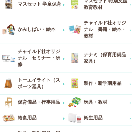
マスセット 特別支援
マスセット 学童保育
教育教材
チャイルド社オリジ
かみしばい・絵本
ナル 書籍・絵本・
教材
チャイルド社オリジ
ナナミ（保育用備品
ナル セミナー・研
家具）
修
トーエイライト（ス
製作・新学期用品
ポーツ器具）
保育備品・行事用品
玩具・教材
給食用品
衛生用品