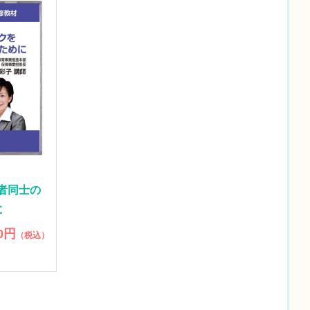
育者同士の
に
00円
（税込）