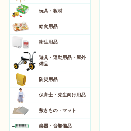
玩具・教材
給食用品
衛生用品
遊具・運動用品・屋外
備品
防災用品
保育士・先生向け用品
敷きもの・マット
楽器・音響備品